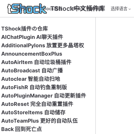
TShock中文插件库
插件文档
TShock教程
TShock Wiki镜像
选择语言
TShock插件の仓库
AIChatPlugin AI聊天插件
AdditionalPylons 放置更多晶塔权
AnnouncementBoxPlus
AutoAirItem 自动垃圾桶插件
AutoBroadcast 自动广播
Autoclear 智能自动扫地
AutoFishR 自动钓鱼重制版
AutoPluginManager 自动更新插件
AutoReset 完全自动重置插件
AutoStoreItems 自动储存
AutoTeamPlus 更好的自动队伍
Back 回到死亡点