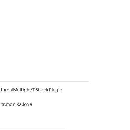
ealMultiple/TShockPlugin
monika.love