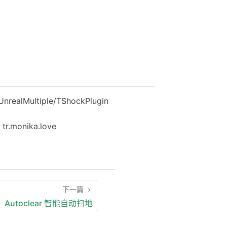
ealMultiple/TShockPlugin
monika.love
下一篇
Autoclear 智能自动扫地