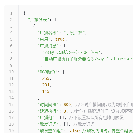
{
  "广播列表"
: [
    {
      "广播名称"
: 
"示例广播"
,
      "启用"
: 
true
,
      "广播消息"
: [
        "/say Ciallo～(∠・ω< )⌒★"
,
        "自动广播执行了服务器指令/say Ciallo～(∠・ω
      ],
      "RGB颜色"
: [
        255
,
        234
,
        115
      ],
      "时间间隔"
: 
600
, 
//计时广播间隔,设为0则不启
      "延迟执行"
: 
0
, 
//计时广播延迟时间,设为0则不
      "广播组"
: [], 
//不设置默认所有组均可触发
      "触发词语"
: [], 
//触发词语
      "触发整个组"
: 
false
 //触发词语时，向整个组