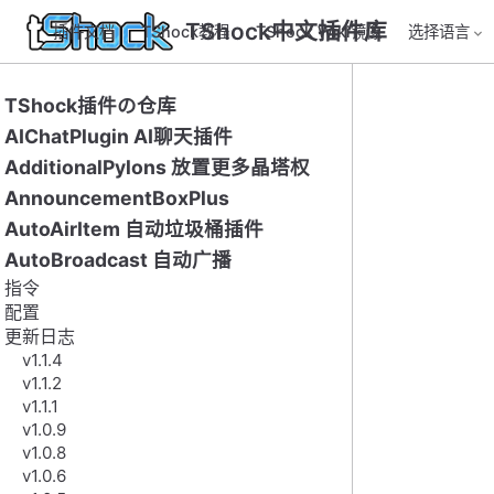
TShock中文插件库
插件文档
TShock教程
TShock Wiki镜像
选择语言
TShock插件の仓库
AIChatPlugin AI聊天插件
AdditionalPylons 放置更多晶塔权
AnnouncementBoxPlus
AutoAirItem 自动垃圾桶插件
AutoBroadcast 自动广播
指令
配置
更新日志
v1.1.4
v1.1.2
v1.1.1
v1.0.9
v1.0.8
v1.0.6