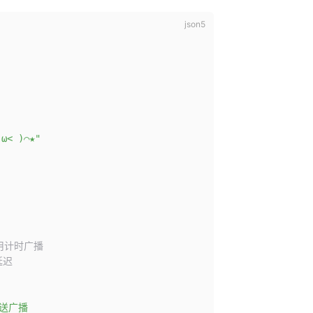
< )⌒★"
用计时广播
延迟
发送广播