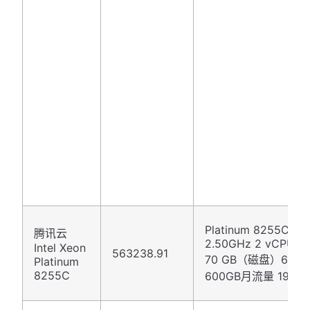
Platinum 8255C
腾讯云
2.50GHz 2 vCPU 4
Intel Xeon
563238.91
70 GB（磁盘）6 Mb
Platinum
8255C
600GB月流量 199 