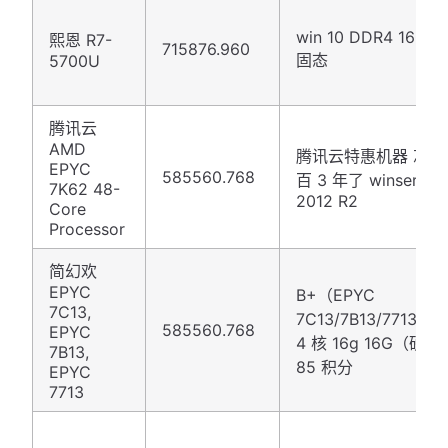
win 10 DDR4 16G 5
熙恩 R7-
715876.960
固态
5700U
腾讯云
AMD
腾讯云特惠机器 忘记
EPYC
585560.768
百 3 年了 winserver
7K62 48-
2012 R2
Core
Processor
简幻欢
EPYC
B+（EPYC
7C13,
7C13/7B13/7713）.A
585560.768
EPYC
4 核 16g 16G（硬盘
7B13,
85 积分
EPYC
7713