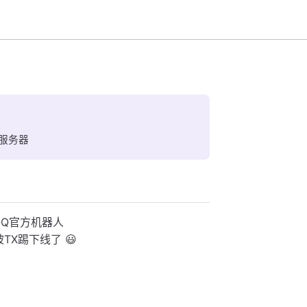
加服务器
ia QQ官方机器人
TX踢下线了 😃