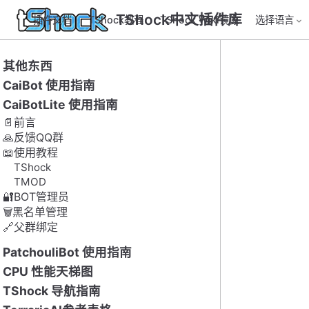
TShock中文插件库
插件文档
TShock教程
TShock Wiki镜像
选择语言
其他东西
CaiBot 使用指南
CaiBotLite 使用指南
📄前言
🙏反馈QQ群
📖使用教程
TShock
TMOD
🔐BOT管理员
🗑️黑名单管理
🔗父群绑定
PatchouliBot 使用指南
CPU 性能天梯图
TShock 导航指南