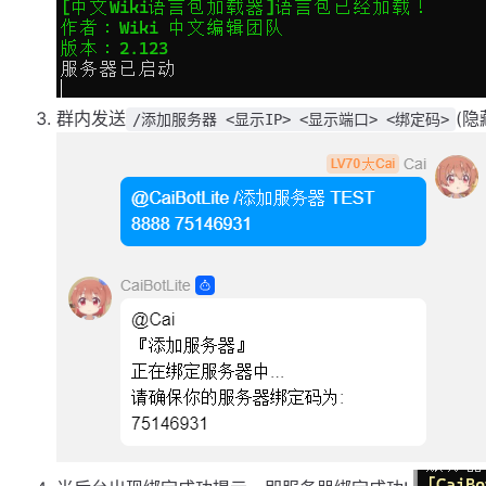
群内发送
(
/添加服务器 <显示IP> <显示端口> <绑定码>