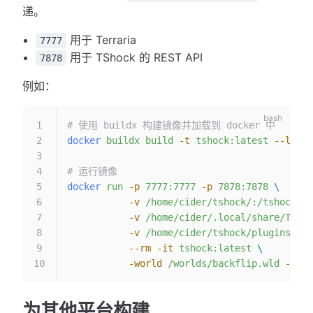
递。
用于 Terraria
7777
用于 TShock 的 REST API
7878
例如：
# 使用 buildx 构建镜像并加载到 docker 中
docker
 buildx
 build
 -t
 tshock:latest
 --load
 
# 运行镜像
docker
 run
 -p
 7777:7777
 -p
 7878:7878
 \
           -v
 /home/cider/tshock/:/tshock
 \
           -v
 /home/cider/.local/share/Terra
           -v
 /home/cider/tshock/plugins:/pl
           --rm
 -it
 tshock:latest
 \
           -world
 /worlds/backflip.wld
 -motd
为其他平台构建