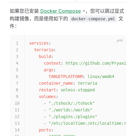
如果您已安装
Docker Compose
，您可以跳过显式
构建镜像，而是使用如下的
文
docker-compose.yml
件：
services
:
  terraria
:
    build
:
      context
: 
https://github.com/Pryaxis/TS
      args
:
        TARGETPLATFORM
: 
linux/amd64
    container_name
: 
terraria
    restart
: 
unless-stopped
    volumes
:
      - 
"./tshock/:/tshock"
      - 
"./worlds:/worlds"
      - 
"./plugins:/plugins"
      - 
"/etc/localtime:/etc/localtime:ro"
    ports
: