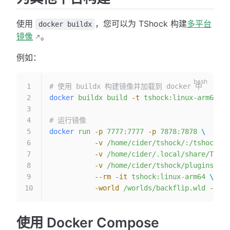
使用
，您可以为 TShock 构建
多平台
docker buildx
镜像
。
例如：
# 使用 buildx 构建镜像并加载到 docker 中
docker
 buildx
 build
 -t
 tshock:linux-arm64
 --
# 运行镜像
docker
 run
 -p
 7777:7777
 -p
 7878:7878
 \
           -v
 /home/cider/tshock/:/tshock
 \
           -v
 /home/cider/.local/share/Terra
           -v
 /home/cider/tshock/plugins:/pl
           --rm
 -it
 tshock:linux-arm64
 \
           -world
 /worlds/backflip.wld
 -motd
使用 Docker Compose